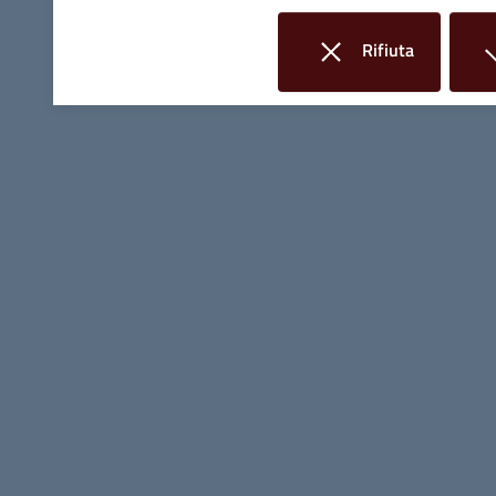
Linee Guida di Design
Rifiuta
i cookie
Seguici su: