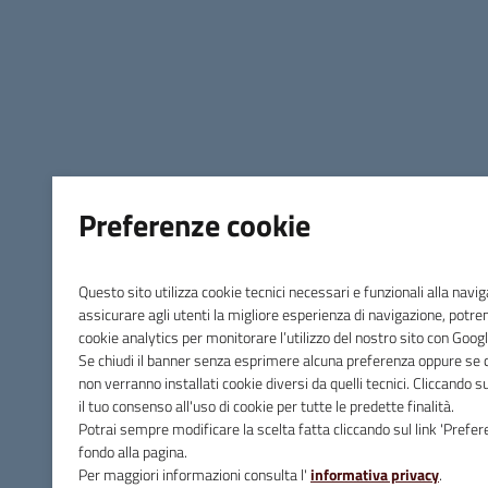
Comune di Massa Marittima
Preferenze cookie
Contatti
Piazza Giuseppe Garibaldi, 10 - 58024 Massa Marittima (GR)
Questo sito utilizza cookie tecnici necessari e funzionali alla navi
Tel.
0566 906211
assicurare agli utenti la migliore esperienza di navigazione, potr
cookie analytics per monitorare l’utilizzo del nostro sito con Googl
E-mail
info@comune.massamarittima.gr.it
Se chiudi il banner senza esprimere alcuna preferenza oppure se cl
PEC
comune.massamarittima@postacert.toscana.it
non verranno installati cookie diversi da quelli tecnici. Cliccando 
il tuo consenso all'uso di cookie per tutte le predette finalità.
Potrai sempre modificare la scelta fatta cliccando sul link 'Prefer
Fax 0566 906253
fondo alla pagina.
Per maggiori informazioni consulta l'
informativa privacy
.
C.F. e P.IVA 00090200536