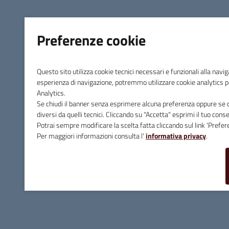
Sezione Link Utili
Cerca nel sito
Preferenze cookie
Mappa del sito
Privacy
Questo sito utilizza cookie tecnici necessari e funzionali alla navig
Obiettivi di Accessibilità
esperienza di navigazione, potremmo utilizzare cookie analytics pe
Analytics.
Dichiarazione di Accessibilità
Se chiudi il banner senza esprimere alcuna preferenza oppure se cl
diversi da quelli tecnici. Cliccando su "Accetta" esprimi il tuo conse
Note Legali
Potrai sempre modificare la scelta fatta cliccando sul link 'Prefere
Per maggiori informazioni consulta l'
informativa privacy
.
Preferenze cookie
Credits
Area riservata