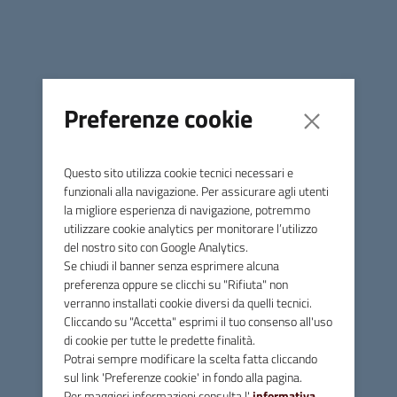
c) La società Italo – Nuovo Trasporto Viaggiatori S.p.A
.
con nota del 08/09/2025 n.
0A9105C9.00341A11.29EA9827.5B706DFE conferma
l’attivazione della Convenzione stipulata fra ITALO -
Nuovo Trasporto Viaggiatori e Ministero dell’Interno,
Preferenze cookie
relativa all’applicazione delle agevolazioni di viaggio agli
elettori, per Elezione del Presidente e del Consiglio
regionale
Questo sito utilizza cookie tecnici necessari e
della Toscana di domenica 12 e lunedì 13 ottobre 2025.
funzionali alla navigazione. Per assicurare agli utenti
la migliore esperienza di navigazione, potremmo
- AGEVOLAZIONI SULLE LINEE MARITTIME
utilizzare cookie analytics per monitorare l’utilizzo
Il Ministero delle infrastrutture e dei trasporti -
del nostro sito con Google Analytics.
Se chiudi il banner senza esprimere alcuna
Dipartimento per i trasporti e la navigazione
con pec
preferenza oppure se clicchi su "Rifiuta" non
Protocollo nr: 19810 - del 17/09/2025 - VPTM della
verranno installati cookie diversi da quelli tecnici.
Direzione Generale per la Vigilanza sulle Autorità Portuali,
Cliccando su "Accetta" esprimi il tuo consenso all'uso
le Infrastrutture Portuali ed il Trasporto Marittimo e per le
di cookie per tutte le predette finalità.
Vie d'Acqua Interne ha comunicato l’applicazione di
Potrai sempre modificare la scelta fatta cliccando
agevolazioni di viaggio previste rispettivamente sulle
sul link 'Preferenze cookie' in fondo alla pagina.
seguenti linee marittime.
Per maggiori informazioni consulta l'
informativa